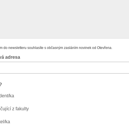
ím do newsletteru souhlasíte s občasným zasláním novinek od Otevřena.
vá adresa
?
dent/ka
čující z fakulty
tel/ka