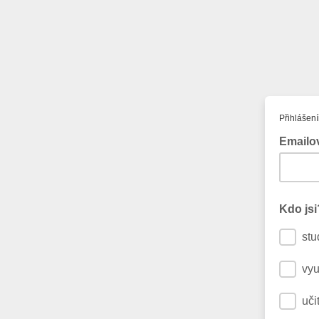
Přihlášen
Emailo
Kdo jsi
stu
vyu
uči